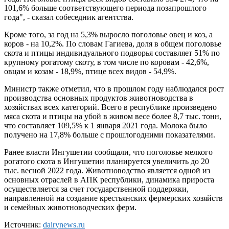
101,6% больше соответствующего периода позапрошлого
года", - сказал собеседник агентства.
Кроме того, за год на 5,3% выросло поголовье овец и коз, а
коров - на 10,2%. По словам Гагиева, доля в общем поголовье
скота и птицы индивидуального подворья составляет 51% по
крупному рогатому скоту, в том числе по коровам - 42,6%,
овцам и козам - 18,9%, птице всех видов - 54,9%.
Министр также отметил, что в прошлом году наблюдался рост
производства основных продуктов животноводства в
хозяйствах всех категорий. Всего в республике произведено
мяса скота и птицы на убой в живом весе более 8,7 тыс. тонн,
что составляет 109,5% к 1 января 2021 года. Молока было
получено на 17,8% больше с прошлогодними показателями.
Ранее власти Ингушетии сообщали, что поголовье мелкого
рогатого скота в Ингушетии планируется увеличить до 20
тыс. весной 2022 года. Животноводство является одной из
основных отраслей в АПК республики, динамика прироста
осуществляется за счет государственной поддержки,
направленной на создание крестьянских фермерских хозяйств
и семейных животноводческих ферм.
Источник:
dairynews.ru