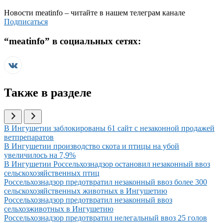
Новости
meatinfo
– читайте в нашем телеграм канале
Подписаться
“
meatinfo
” в социальных сетях:
Также в разделе
Иллюстрация новости
В Ингушетии заблокированы 61 сайт с незаконной продажей
ветпрепаратов
Иллюстрация новости
В Ингушетии производство скота и птицы на убой
увеличилось на 7,9%
Иллюстрация новости
В Ингушетии Россельхознадзор остановил незаконный ввоз
сельскохозяйственных птиц
Иллюстрация новости
Россельхознадзор предотвратил незаконный ввоз более 300
сельскохозяйственных животных в Ингушетию
Иллюстрация новости
Россельхознадзор предотвратил незаконный ввоз
сельхозживотных в Ингушетию
Иллюстрация новости
Россельхознадзор предотвратил нелегальный ввоз 25 голов