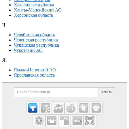
Хакасия республика
Ханты-Мансийский АО
Херсонская область
Ч
Челябинская область
Чеченская республика
Чувашская республика
Чукотский АО
Я
Ямало-Ненецкий АО
Ярославская область
Дополнительная информация
Поиск по сайту и ссылк
Искать
Cсылки на полезные проекты
Meatinfo.ru —
мясо и
мясопродукты