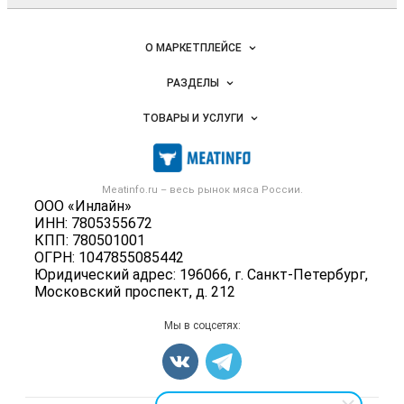
Важные разделы и контакты
Навигация по сайту
О МАРКЕТПЛЕЙСЕ
Новости Meatinfo.ru
РАЗДЕЛЫ
Услуги и цены
Объявления
ТОВАРЫ И УСЛУГИ
Размещение рекламы
Каталог компаний
Мясо, мясопродукты
Публичная оферта
Новости рынка
Скот в живом весе
Контактная информация
Форум
Meatinfo.ru – весь
рынок мяса
России.
Колбасы, сосиски, деликатесы
Политика обработки персональных данных
ООО «Инлайн»
Энциклопедия
Мясные полуфабрикаты
ИНН: 7805355672
Для СМИ
Бренды
КПП: 780501001
Мясные консервы
ОГРН: 1047855085442
Мониторинг
Мясные снеки
Юридический адрес: 196066, г. Санкт-Петербург,
Вакансии
Московский проспект, д. 212
Яйца
Блог
Добавить объявление
Мы в соцсетях:
Карта объявлений