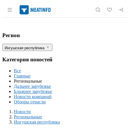
Раздел навигации по сайту meatinfo.r
Поголовье крупного рогатого скота в И
Фильтры
Регион
Ингушская республика
Категория новостей
Все
Главные
Региональные
Дальнее зарубежье
Ближнее зарубежье
Новости компаний
Обзоры отрасли
Новости
Разделы
Новости
Региональные
Ингушская республика